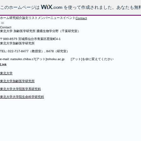
このホームページは
.com
を使って作成されました。あなたも無
ホーム
研究紹介
論文リスト
メンバー
ニュース
イベント
Contact
Contact
東北大学 加齢医学研究所 腫瘍生物学分野（千葉研究室）
〒980-8575 宮城県仙台市青葉区星陵町4-1
東北大学加齢医学研究所
TEL: 022-717-8477（教授室）, 8478（研究室）
e-mail: natsuko.chiba.c7[アット]tohoku.ac.jp [アット]を@​に変えてください
Link
東北大学
東北大学加齢医学研究所
東北大学大学院医学系研究科
東北大学大学院生命科学研究科