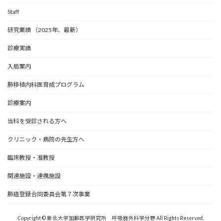
Staff
研究業績 （2025年、最新）
診療実績
入局案内
肺移植内科医育成プログラム
診療案内
当科を受診される方へ
クリニック・病院の先生方へ
臨床教授・准教授
関連施設・連携施設
肺癌登録合同委員会第７次事業
Copyright © 東北大学加齢医学研究所 呼吸器外科学分野 All Rights Reserved.