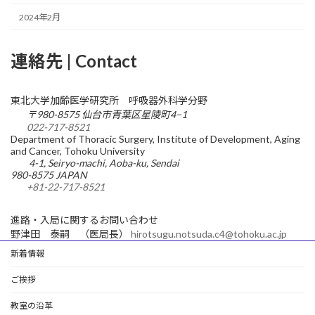
2024年2月
連絡先 | Contact
東北大学加齢医学研究所 呼吸器外科学分野
〒980-8575 仙台市青葉区星陵町4−1
022-717-8521
Department of Thoracic Surgery, Institute of Development, Aging
and Cancer, Tohoku University
4-1, Seiryo-machi, Aoba-ku, Sendai
980-8575 JAPAN
+81-22-717-8521
進路・入局に関するお問い合わせ
野津田 泰嗣 （医局長）
hirotsugu.notsuda.c4@tohoku.ac.jp
新着情報
ご挨拶
教室の沿革